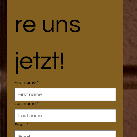
re uns 
jetzt!
First name
*
Last name
*
Email
*