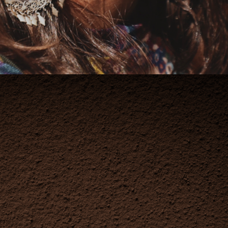
PRODUKT
Professionelle Produktfotografie, und
Motion, von Packshots bis Stills für E-
Commerce und Social Media,
maßgeschneidert für den anspruchsvollen
Geschmack. Schnelligkeit trifft auf
erstklassige Qualität – denn Kompromisse
gibt es bei uns nicht.