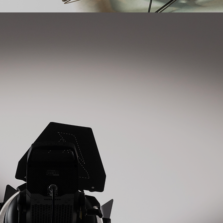
DAS STUDIO
Unser großzügiges Loftstudio bietet die
perfekte Kulisse für professionelle
Fotoshootings, maßgeschneidert auf Ihre
individuellen Bedürfnisse. Ob
ausdrucksstarke Lifestyle-Aufnahmen Ihrer
Produkte oder hochwertige Porträts im
modernen, authentischen Stil – wir setzen
Ihre Vision mit höchster Präzision um. Dank
flexibler Raumgestaltung passen wir das
Set-Design exakt Ihren Wünschen an, um
eine einzigartige Bildsprache zu schaffen.
Unser Studio vereint stilvolle Ästhetik mit
modernster Technik, sodass jeder Moment
in bester Qualität festgehalten wird.