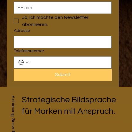
:
Ja, ich möchte den Newsletter 
abonnieren.
Adresse
Telefonnummer
Submit
Achieving Growth
Strategische Bildsprache
für Marken mit Anspruch.