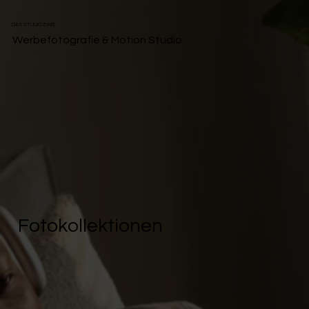
DAS STUDIOZWEI
Werbefotografie & Motion Studio
Fotokollektionen