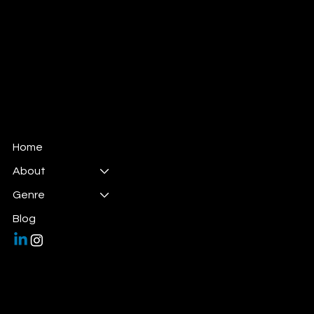
DAS STUDIOZWEI
Foto & Motion Studio
Home
About
Genre
Blog
Termine nur nach Vereinbarung.
info@das-studiozwei.de
📞 Tel: +49 152 33 788637
📍 Hauptstandort: