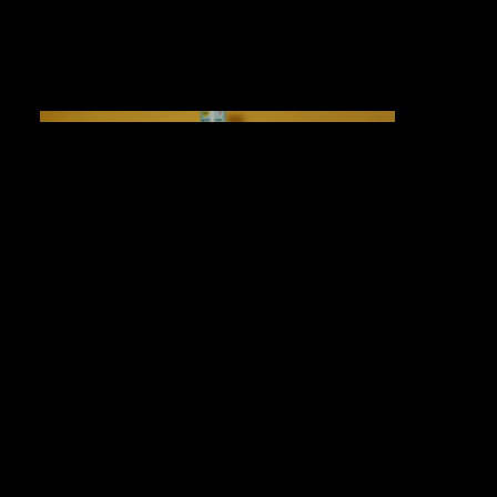
DAS STUDIOZWEI
Foto & Motion Studio
Lifestyle
Willkommen auf unserer Homepage –
Ihrem Experten für Werbefotografie,
Lifestylefotografie und
Reportagefotografie in Holzkirchen bei